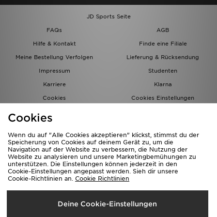
JD Sports Seite
FAQs
AGB
Hilfe & Kontakt
Finde eine Filiale
Meine Bestellung Verfolgen
Lieferung & Rücksendung
Impressum
Studenten
Karriere
Klarna
Cookies
Cookies Einstellungen
Datenschutz
Lade Die App
Cookies
Partnerprogramm
JD Blog
Wenn du auf "Alle Cookies akzeptieren" klickst, stimmst du der
Speicherung von Cookies auf deinem Gerät zu, um die
Navigation auf der Website zu verbessern, die Nutzung der
Website zu analysieren und unsere Marketingbemühungen zu
unterstützen. Die Einstellungen können jederzeit in den
Cookie-Einstellungen angepasst werden. Sieh dir unsere
Cookie-Richtlinien an.
Cookie Richtlinien
Lieferung Nach
Deine Cookie-Einstellungen
Deutschland