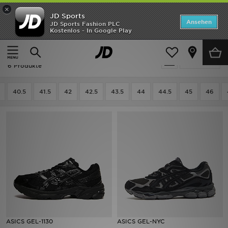
×
JD Sports
ANGEBOTE
Ansehen
JD Sports Fashion PLC
Kostenlos - In Google Play
Home
Herren
Herrenschuhe
Neuheiten
Schwarz Herrenschuhe - Asics Gel
Verfeinern
Herren
6 Produkte
Damen
40.5
41.5
42
42.5
43.5
44
44.5
45
46
Kinder
Bestsellers
Marken
Fußball
Sport
ASICS GEL-1130
ASICS GEL-NYC
Lade die APP