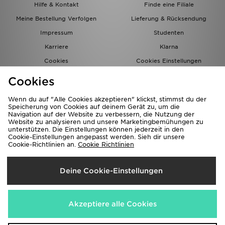
Hilfe & Kontakt
Finde eine Filiale
Meine Bestellung Verfolgen
Lieferung & Rücksendung
Impressum
Studenten
Karriere
Klarna
Cookies
Cookies Einstellungen
Datenschutz
Lade Die App
Cookies
Partnerprogramm
JD Blog
Wenn du auf "Alle Cookies akzeptieren" klickst, stimmst du der
Speicherung von Cookies auf deinem Gerät zu, um die
Navigation auf der Website zu verbessern, die Nutzung der
Website zu analysieren und unsere Marketingbemühungen zu
unterstützen. Die Einstellungen können jederzeit in den
Cookie-Einstellungen angepasst werden. Sieh dir unsere
Cookie-Richtlinien an.
Cookie Richtlinien
Lieferung Nach
Deine Cookie-Einstellungen
Deutschland
Wir akzeptieren folgende Zahlungsmethoden
Akzeptiere alle Cookies