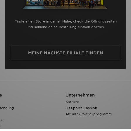
Finde einen Store in deiner Nähe, check die Öffnungszeiten
und schicke deine Bestellung einfach dorthin.
MEINE NÄCHSTE FILIALE FINDEN
e
Unternehmen
Karriere
ksendung
JD Sports Fashion
Affiliate/Partnerprogramm
ter
e