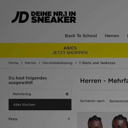
Back To School
Herren
ASICS
JETZT SHOPPEN
Home
Herren
Herrenbekleidung
T-Shirts und Tanktops
Du hast folgendes
Herren - Mehrf
ausgewählt
Mehrfarbig
Sortieren nach
Alles löschen
Preis