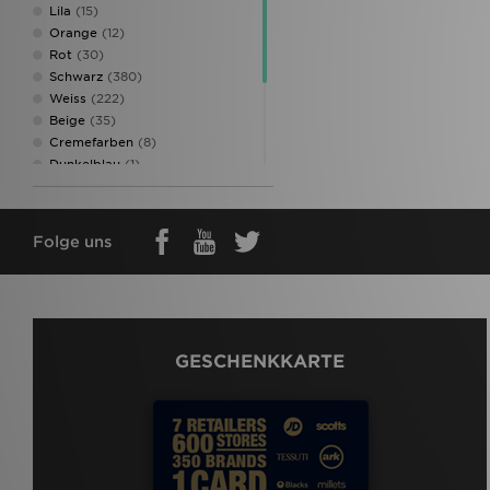
Lila
(15)
Orange
(12)
Rot
(30)
Schwarz
(380)
Weiss
(222)
Beige
(35)
Cremefarben
(8)
Dunkelblau
(1)
Grün
(135)
Mehrfarbig
(2)
Rosa
(52)
Folge uns
Weinrot
(8)
Weiß
(71)
GESCHENKKARTE