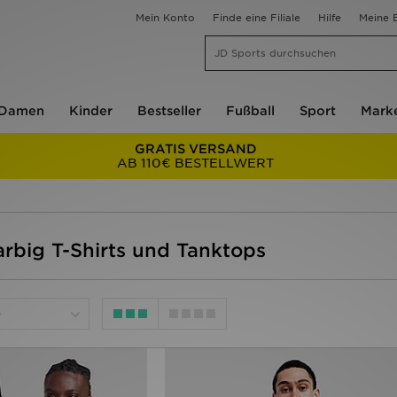
Mein Konto
Finde eine Filiale
Hilfe
Meine B
Damen
Kinder
Bestseller
Fußball
Sport
Mark
GRATIS VERSAND
AB 110€ BESTELLWERT
arbig T-Shirts und Tanktops