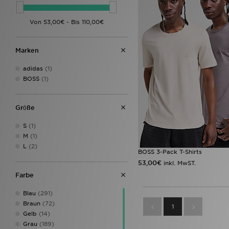
Marken
adidas
(1)
BOSS
(1)
Grӧße
S
(1)
M
(1)
L
(2)
BOSS 3-Pack T-Shirts
53,00€
inkl. MwST.
Farbe
Blau
(291)
Braun
(72)
1
Gelb
(14)
Grau
(189)