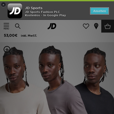
×
JD Sports
ANGEBOTE
Ansehen
JD Sports Fashion PLC
Kostenlos - In Google Play
Home
Herren
Herrenbekleidung
T-Shirts und Tanktops
Neuheiten
BOSS 3-Pack T-Shirts
Herren
53,00€
inkl. MwST.
Damen
Kinder
Bestsellers
Marken
Fußball
Sport
Lade die APP