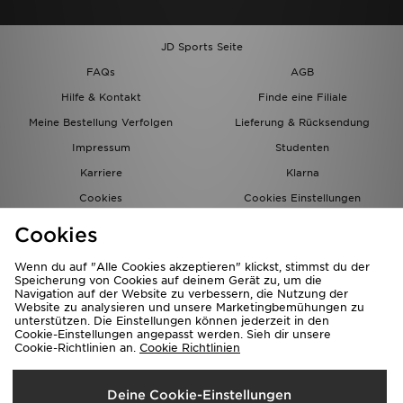
JD Sports Seite
FAQs
AGB
Hilfe & Kontakt
Finde eine Filiale
Meine Bestellung Verfolgen
Lieferung & Rücksendung
Impressum
Studenten
Karriere
Klarna
Cookies
Cookies Einstellungen
Datenschutz
Lade Die App
Cookies
Partnerprogramm
JD Blog
Wenn du auf "Alle Cookies akzeptieren" klickst, stimmst du der
Speicherung von Cookies auf deinem Gerät zu, um die
Navigation auf der Website zu verbessern, die Nutzung der
Website zu analysieren und unsere Marketingbemühungen zu
unterstützen. Die Einstellungen können jederzeit in den
Cookie-Einstellungen angepasst werden. Sieh dir unsere
Cookie-Richtlinien an.
Cookie Richtlinien
Lieferung Nach
Deine Cookie-Einstellungen
Deutschland