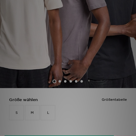
Filialfinder
Mein JD
Hilfe & Kontakt
Geschenkgutschein
Studenten
Blog
Größe wählen
Größentabelle
S
M
L