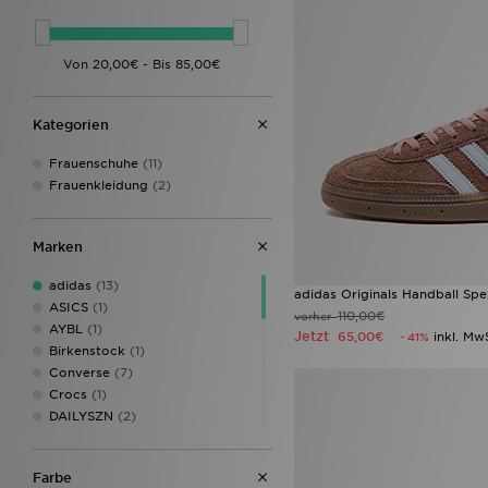
Kategorien
Frauenschuhe
(11)
Frauenkleidung
(2)
Marken
adidas
(13)
adidas Originals Handball Sp
ASICS
(1)
110,00€
vorher
AYBL
(1)
Jetzt
65,00€
inkl. Mw
- 41%
Birkenstock
(1)
Converse
(7)
Crocs
(1)
DAILYSZN
(2)
Dr. Martens
(1)
Goorin Bros
(1)
Farbe
Jordan
(6)