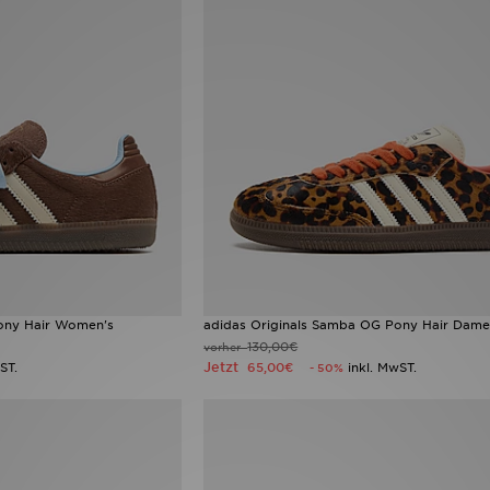
ony Hair Women's
adidas Originals Samba OG Pony Hair Dam
130,00€
vorher
Jetzt
ST.
65,00€
inkl. MwST.
- 50%