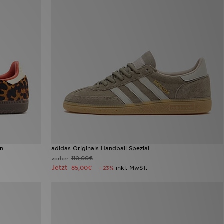
en
adidas Originals Handball Spezial
110,00€
vorher
Jetzt
85,00€
inkl. MwST.
- 23%