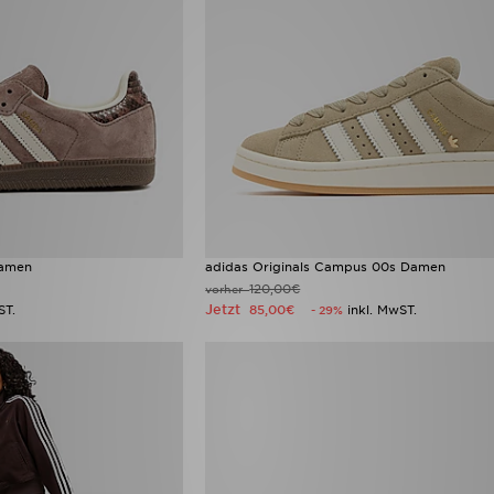
Damen
adidas Originals Campus 00s Damen
120,00€
vorher
Jetzt
ST.
85,00€
inkl. MwST.
- 29%