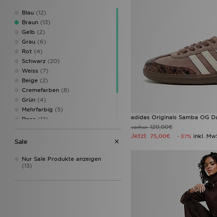
JUICY COUTURE
(1)
Blau
(12)
LEVI'S
(1)
Braun
(13)
New Balance
(13)
Gelb
(2)
New Era
(2)
Grau
(6)
Nike
(6)
Rot
(4)
Pink Soda Sport
(1)
Schwarz
(20)
PUMA
(3)
Weiss
(7)
Reebok
(1)
Beige
(2)
Salomon
(1)
Cremefarben
(8)
Timberland
(1)
Grün
(4)
UGG
(9)
Mehrfarbig
(5)
Under Armour
(4)
adidas Originals Samba OG 
Rosa
(12)
Unlike Humans
(11)
120,00€
vorher
Silber
(1)
Vans
(2)
Jetzt
75,00€
inkl. Mw
- 37%
Weinrot
(1)
Sale
Weiß
(9)
Nur Sale Produkte anzeigen
(13)