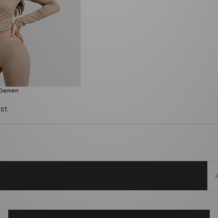
 Damen
ST.