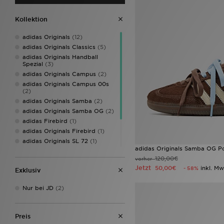
Kollektion
adidas Originals
(12)
adidas Originals Classics
(5)
adidas Originals Handball
Spezial
(3)
adidas Originals Campus
(2)
adidas Originals Campus 00s
(2)
adidas Originals Samba
(2)
adidas Originals Samba OG
(2)
adidas Firebird
(1)
adidas Originals Firebird
(1)
adidas Originals SL 72
(1)
adidas Originals Samba OG P
adidas Originals Superstar
(1)
120,00€
vorher
adidas Womens
(1)
Jetzt
50,00€
inkl. Mw
- 58%
Exklusiv
Sophia and Cinzias adidas
Favourites
(1)
Nur bei JD
(2)
Preis