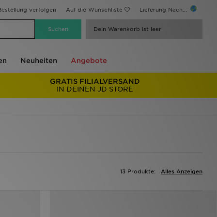
estellung verfolgen
Auf die Wunschliste
Lieferung Nach...
Dein Warenkorb ist leer
en
Neuheiten
Angebote
GRATIS FILIALVERSAND
IN DEINEN JD STORE
13 Produkte:
Alles Anzeigen