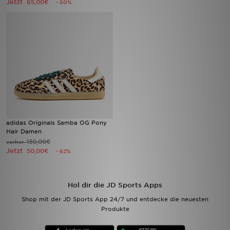
Jetzt
65,00€
- 50%
Filialfinder
Mein JD
Hilfe & Kontakt
Geschenkgutschein
Studenten
adidas Originals Samba OG Pony
Hair Damen
Blog
130,00€
vorher
Jetzt
50,00€
- 62%
Hol dir die JD Sports Apps
Shop mit der JD Sports App 24/7 und entdecke die neuesten
Produkte