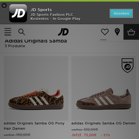
×
JD Sports
ANGEBOTE
Ansehen
JD Sports Fashion PLC
Kostenlos - In Google Play
Home
Frauen
Neuheiten
Ausverkauf | Frauen - Braun Adidas
Verfeinern
Herren
Adidas Originals Samba
3 Produkte
Damen
Kinder
Bestsellers
Marken
Fußball
adidas Originals Samba OG Pony
adidas Originals Samba OG Damen
Sport
Hair Damen
120,00€
vorher
130,00€
Jetzt
vorher
75,00€
- 37%
Lade die APP