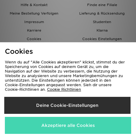
Hilfe & Kontakt
Finde eine Filiale
Meine Bestellung Verfolgen
Lieferung & Rücksendung
Impressum
Studenten
Karriere
Klarna
Cookies
Cookies Einstellungen
Datenschutz
Lade Die App
Cookies
Partnerprogramm
JD Blog
Wenn du auf "Alle Cookies akzeptieren" klickst, stimmst du der
Speicherung von Cookies auf deinem Gerät zu, um die
Navigation auf der Website zu verbessern, die Nutzung der
Website zu analysieren und unsere Marketingbemühungen zu
unterstützen. Die Einstellungen können jederzeit in den
Cookie-Einstellungen angepasst werden. Sieh dir unsere
Cookie-Richtlinien an.
Cookie Richtlinien
Lieferung Nach
Deine Cookie-Einstellungen
Deutschland
Wir akzeptieren folgende Zahlungsmethoden
Akzeptiere alle Cookies