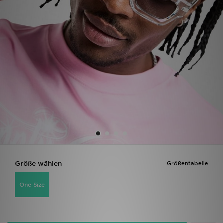
Filialfinder
Mein JD
Hilfe & Kontakt
Geschenkgutschein
Studenten
Blog
Größe wählen
Größentabelle
One Size