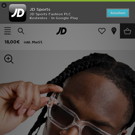
×
JD Sports
ANGEBOTE
Ansehen
JD Sports Fashion PLC
Kostenlos - In Google Play
Home
Frauen
Frauen Accessoires
Sonnenbrillen
Neuheiten
Supply & Demand Kevin Sunglasses
Herren
18,00€
inkl. MwST.
Damen
Kinder
Bestsellers
Marken
Fußball
Sport
Lade die APP