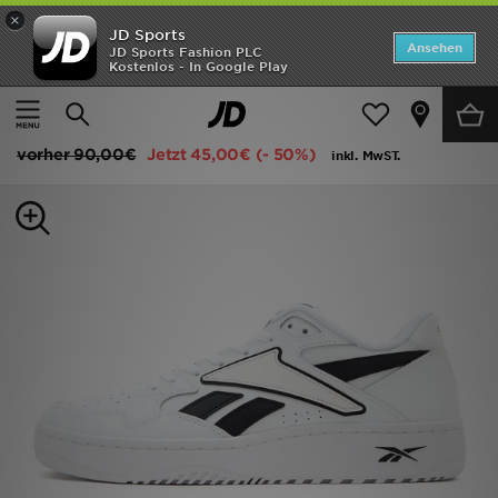
×
JD Sports
ANGEBOTE
Ansehen
JD Sports Fashion PLC
Kostenlos - In Google Play
Home
Herren
Herrenschuhe
Sneakers
Neuheiten
Reebok ATR Chill
Herren
vorher
90,00€
Jetzt
45,00€
(- 50%)
inkl. MwST.
Damen
Kinder
Bestsellers
Marken
Fußball
Sport
Lade die APP