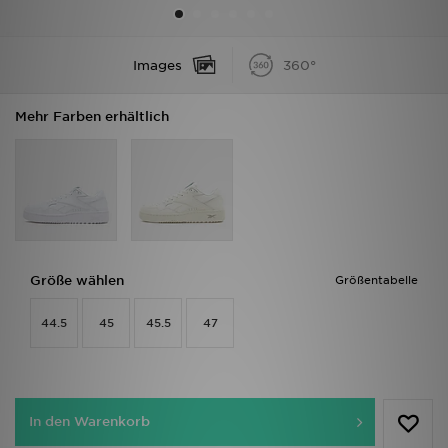
Filialfinder
Images
360°
Mein JD
Mehr Farben erhältlich
Hilfe & Kontakt
Geschenkgutschein
Studenten
Blog
Größe wählen
Größentabelle
44.5
45
45.5
47
In den Warenkorb