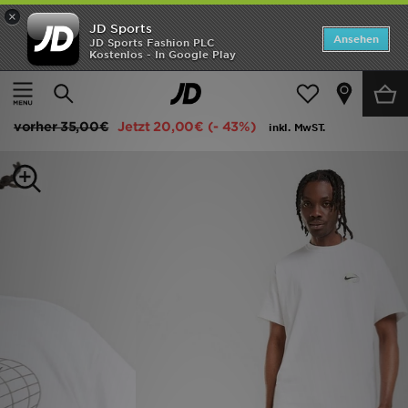
×
JD Sports
ANGEBOTE
Ansehen
JD Sports Fashion PLC
Kostenlos - In Google Play
Home
Herren
Herrenbekleidung
T-Shirts und Tanktops
Neuheiten
Nike World Tour T-Shirt
Herren
vorher
35,00€
Jetzt
20,00€
(- 43%)
inkl. MwST.
Damen
Kinder
Bestsellers
Marken
Fußball
Sport
Lade die APP