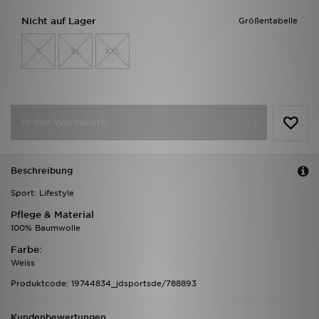
Nicht auf Lager
Größentabelle
S
XL
XXL
In den Warenkorb
Beschreibung
Sport: Lifestyle
Pflege & Material
100% Baumwolle
Farbe:
Weiss
Produktcode: 19744834_jdsportsde/788893
Kundenbewertungen