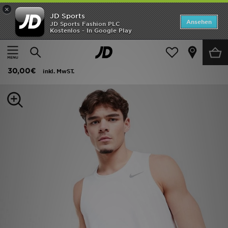
×
JD Sports
ANGEBOTE
Ansehen
JD Sports Fashion PLC
Kostenlos - In Google Play
Home
Herren
Herrenbekleidung
T-Shirts und Tanktops
Neuheiten
Nike Miler Tanktop
Herren
30,00€
inkl. MwST.
Damen
Kinder
Bestsellers
Marken
Fußball
Sport
Lade die APP