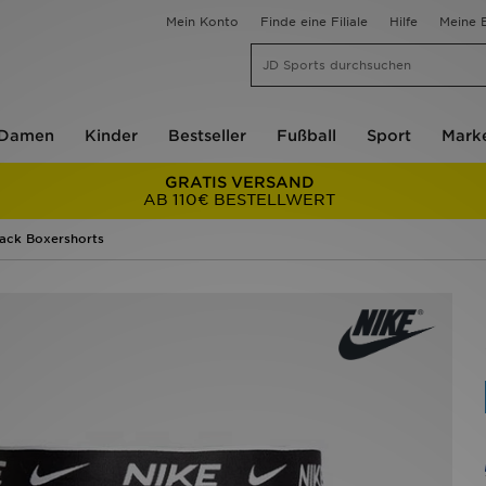
Mein Konto
Finde eine Filiale
Hilfe
Meine B
Damen
Kinder
Bestseller
Fußball
Sport
Mark
GRATIS VERSAND
AB 110€ BESTELLWERT
Pack Boxershorts