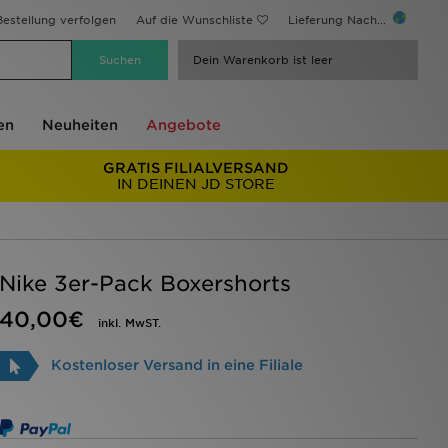
estellung verfolgen
Auf die Wunschliste
Lieferung Nach...
Dein Warenkorb ist leer
en
Neuheiten
Angebote
GRATIS FILIALVERSAND
IN DEINEN JD STORE
Nike 3er-Pack Boxershorts
40,00€
inkl. MwST.
Kostenloser Versand in eine Filiale