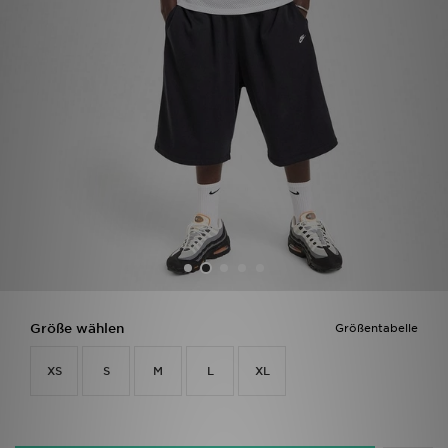
Filialfinder
Mein JD
Hilfe & Kontakt
Geschenkgutschein
Studenten
Blog
Größe wählen
Größentabelle
XS
S
M
L
XL