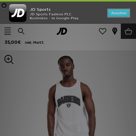
×
JD Sports
ANGEBOTE
Ansehen
JD Sports Fashion PLC
Kostenlos - In Google Play
Home
Herren
Herrenbekleidung
T-Shirts und Tanktops
Neuheiten
New Era LA Raiders Baseball Tanktop
Herren
35,00€
inkl. MwST.
Damen
Kinder
Bestsellers
Marken
Fußball
Sport
Lade die APP