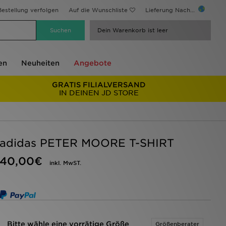
estellung verfolgen
Auf die Wunschliste
Lieferung Nach...
Dein Warenkorb ist leer
en
Neuheiten
Angebote
GRATIS FILIALVERSAND
IN DEINEN JD STORE
adidas PETER MOORE T-SHIRT
40,00€
inkl. MwST.
Bitte wähle eine vorrätige Größe
Größenberater