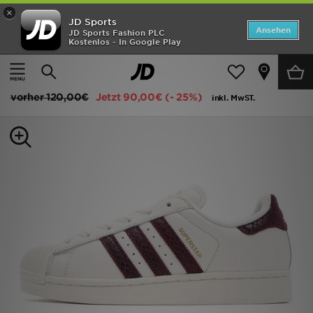
×
JD Sports
ANGEBOTE
Ansehen
JD Sports Fashion PLC
Kostenlos - In Google Play
Home
Frauen
Frauenschuhe
Neuheiten
adidas Originals Superstar II Damen
Herren
vorher
120,00€
Jetzt
90,00€
(- 25%)
inkl. MwST.
Damen
Kinder
Bestsellers
Marken
Fußball
Sport
Lade die APP