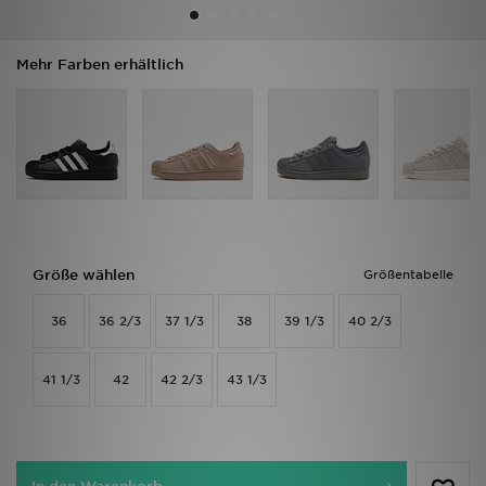
Filialfinder
Mehr Farben erhältlich
Mein JD
Hilfe & Kontakt
Geschenkgutschein
Studenten
Größe wählen
Größentabelle
Blog
36
36 2/3
37 1/3
38
39 1/3
40 2/3
41 1/3
42
42 2/3
43 1/3