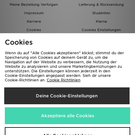
Meine Bestellung Verfolgen
Lieferung & Rücksendung
Impressum
Studenten
Karriere
Klarna
Cookies
Cookies Einstellungen
Datenschutz
Lade Die App
Cookies
Partnerprogramm
JD Blog
Wenn du auf "Alle Cookies akzeptieren" klickst, stimmst du der
Speicherung von Cookies auf deinem Gerät zu, um die
Navigation auf der Website zu verbessern, die Nutzung der
Website zu analysieren und unsere Marketingbemühungen zu
unterstützen. Die Einstellungen können jederzeit in den
Cookie-Einstellungen angepasst werden. Sieh dir unsere
Cookie-Richtlinien an.
Cookie Richtlinien
Lieferung Nach
Deine Cookie-Einstellungen
Deutschland
Wir akzeptieren folgende Zahlungsmethoden
Akzeptiere alle Cookies
Corporate Website
www.jdplc.com