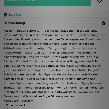
In den Warenkorb
Beschreibung
Mit dem adidas Superstar II blickst du jetzt schon in die Zukunft.
Diese auffällige Neuinterpretation einer Ikone der 90er Jahre fängt die
Essenz des Streetstyle mit der kultigen Zehenkappe aus Gummi und
den gezackten Streifen perfekt ein und verleiht ihm eine frische
Attitude, die von der heutigen Zeit geprägt ist.Dieser Schuh aus
hochwertigem Leder punktet mit einer bequemen Passform und
einem zeitlosen Look, der deine Outfits optimal ergänzt. Die Cold
Cement Konstruktion ist besonders strapazierfähig, was den Schuh zu
einer guten Wahl für Alltagsabenteuer macht.Die Gummiaußensohle
gewährleistet zuverlässigen Grip, während das Textilfutter bei jedem
Schritt angenehm weich ist. Egal, ob du die Stadt erkundest oder
einfach chillst – dieser Schuh bietet eine Mischung aus Style und
Komfort.Spüre den adidas Originals Spirit mit diesem Style, bei dem
Tradition auf Innovation trifft. Er ist mehr als nur ein Schuh – er ist ein
Statement für Individualität und Selbstbewusstsein. Werde Teil der
Bewegung und lass deinen Style Bände sprechen.
• Reguläre Passform
• Schnürsenkel