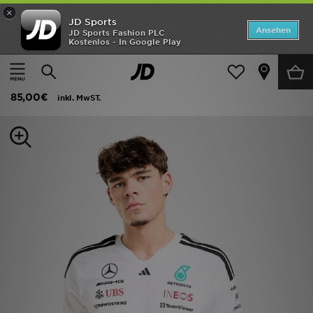
×
JD Sports
ANGEBOTE
Ansehen
JD Sports Fashion PLC
Kostenlos - In Google Play
Home
Herren
Herrenbekleidung
T-Shirts und Tanktops
Neuheiten
adidas Mercedes Amg Petronas F1 Driver Shirt
Herren
85,00€
inkl. MwST.
Damen
Kinder
Bestsellers
Marken
Fußball
Sport
Lade die APP