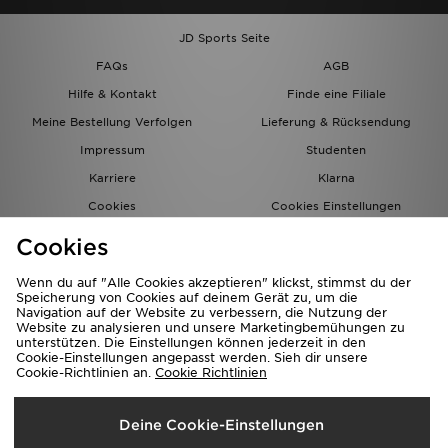
JD Sports Seite
FAQs
AGB
Hilfe & Kontakt
Finde eine Filiale
Meine Bestellung Verfolgen
Lieferung & Rücksendung
Impressum
Studenten
Karriere
Klarna
Cookies
Cookies Einstellungen
Datenschutz
Lade Die App
Cookies
Partnerprogramm
JD Blog
Wenn du auf "Alle Cookies akzeptieren" klickst, stimmst du der
Speicherung von Cookies auf deinem Gerät zu, um die
Navigation auf der Website zu verbessern, die Nutzung der
Website zu analysieren und unsere Marketingbemühungen zu
unterstützen. Die Einstellungen können jederzeit in den
Cookie-Einstellungen angepasst werden. Sieh dir unsere
Cookie-Richtlinien an.
Cookie Richtlinien
Lieferung Nach
Deine Cookie-Einstellungen
Deutschland