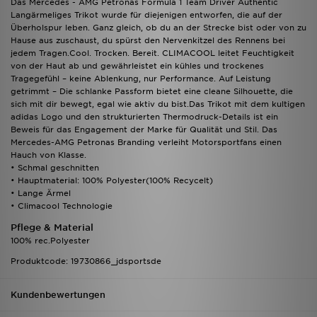
Das Mercedes - AMG Petronas Formula 1 Team Driver Authentic
Langärmeliges Trikot wurde für diejenigen entworfen, die auf der
Überholspur leben. Ganz gleich, ob du an der Strecke bist oder von zu
Hause aus zuschaust, du spürst den Nervenkitzel des Rennens bei
jedem Tragen.Cool. Trocken. Bereit. CLIMACOOL leitet Feuchtigkeit
von der Haut ab und gewährleistet ein kühles und trockenes
Tragegefühl – keine Ablenkung, nur Performance. Auf Leistung
getrimmt – Die schlanke Passform bietet eine cleane Silhouette, die
sich mit dir bewegt, egal wie aktiv du bist.Das Trikot mit dem kultigen
adidas Logo und den strukturierten Thermodruck-Details ist ein
Beweis für das Engagement der Marke für Qualität und Stil. Das
Mercedes-AMG Petronas Branding verleiht Motorsportfans einen
Hauch von Klasse.
• Schmal geschnitten
• Hauptmaterial: 100% Polyester(100% Recycelt)
• Lange Ärmel
• Climacool Technologie
Pflege & Material
100% rec.Polyester
Produktcode: 19730866_jdsportsde
Kundenbewertungen