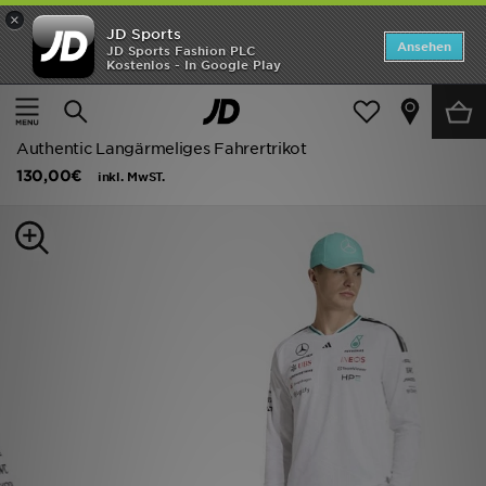
×
JD Sports
ANGEBOTE
Ansehen
JD Sports Fashion PLC
Kostenlos - In Google Play
Home
Herren
Herrenbekleidung
T-Shirts und Tanktops
Neuheiten
adidas Mercedes - Amg Petronas Formula 1 Team
Herren
Authentic Langärmeliges Fahrertrikot
130,00€
inkl. MwST.
Damen
Kinder
Bestsellers
Marken
Fußball
Sport
Lade die APP