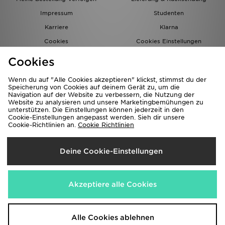
Impressum
Studenten
Karriere
Klarna
Cookies
Cookies Einstellungen
Datenschutz
Lade Die App
Cookies
Partnerprogramm
JD Blog
Wenn du auf "Alle Cookies akzeptieren" klickst, stimmst du der
Speicherung von Cookies auf deinem Gerät zu, um die
Navigation auf der Website zu verbessern, die Nutzung der
Website zu analysieren und unsere Marketingbemühungen zu
unterstützen. Die Einstellungen können jederzeit in den
Cookie-Einstellungen angepasst werden. Sieh dir unsere
Cookie-Richtlinien an.
Cookie Richtlinien
Lieferung Nach
Deine Cookie-Einstellungen
Deutschland
Wir akzeptieren folgende Zahlungsmethoden
Akzeptiere alle Cookies
Corporate Website
www.jdplc.com
Alle Cookies ablehnen