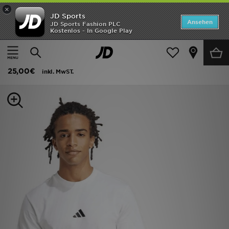
×
JD Sports
ANGEBOTE
Ansehen
JD Sports Fashion PLC
Kostenlos - In Google Play
Home
Herren
Herrenbekleidung
T-Shirts und Tanktops
Neuheiten
adidas Essentials Small Logo Single Jersey T-shirt
Herren
25,00€
inkl. MwST.
Damen
Kinder
Bestsellers
Marken
Fußball
Sport
Lade die APP