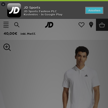
×
JD Sports
ANGEBOTE
Ansehen
JD Sports Fashion PLC
Kostenlos - In Google Play
Home
Herren
Herrenbekleidung
T-Shirts und Tanktops
Neuheiten
adidas Club Tennis Poloshirt
Herren
40,00€
inkl. MwST.
Damen
Kinder
Bestsellers
Marken
Fußball
Sport
Lade die APP