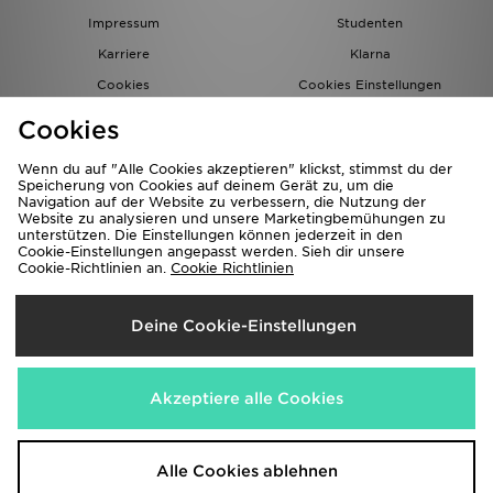
Impressum
Studenten
Karriere
Klarna
Cookies
Cookies Einstellungen
Datenschutz
Lade Die App
Cookies
Partnerprogramm
JD Blog
Wenn du auf "Alle Cookies akzeptieren" klickst, stimmst du der
Speicherung von Cookies auf deinem Gerät zu, um die
Navigation auf der Website zu verbessern, die Nutzung der
Website zu analysieren und unsere Marketingbemühungen zu
unterstützen. Die Einstellungen können jederzeit in den
Cookie-Einstellungen angepasst werden. Sieh dir unsere
Cookie-Richtlinien an.
Cookie Richtlinien
Lieferung Nach
Deine Cookie-Einstellungen
Deutschland
Wir akzeptieren folgende Zahlungsmethoden
Akzeptiere alle Cookies
Corporate Website
www.jdplc.com
Alle Cookies ablehnen