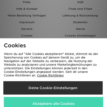
FAQs
AGB
Hilfe & Kontakt
Finde eine Filiale
Meine Bestellung Verfolgen
Lieferung & Rücksendung
Impressum
Studenten
Karriere
Klarna
Cookies
Cookies Einstellungen
Datenschutz
Lade Die App
Cookies
Partnerprogramm
JD Blog
Wenn du auf "Alle Cookies akzeptieren" klickst, stimmst du der
Speicherung von Cookies auf deinem Gerät zu, um die
Navigation auf der Website zu verbessern, die Nutzung der
Website zu analysieren und unsere Marketingbemühungen zu
unterstützen. Die Einstellungen können jederzeit in den
Cookie-Einstellungen angepasst werden. Sieh dir unsere
Cookie-Richtlinien an.
Cookie Richtlinien
Lieferung Nach
Deine Cookie-Einstellungen
Deutschland
Wir akzeptieren folgende Zahlungsmethoden
Akzeptiere alle Cookies