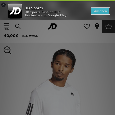
×
JD Sports
ANGEBOTE
Ansehen
JD Sports Fashion PLC
Kostenlos - In Google Play
Home
Herren
Herrenbekleidung
T-Shirts und Tanktops
Neuheiten
adidas Club Tennis Climacool 3-streifen T-shirt
Herren
40,00€
inkl. MwST.
Damen
Kinder
Bestsellers
Marken
Fußball
Sport
Lade die APP