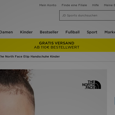
Mein Konto
Finde eine Filiale
Hilfe
Meine B
Damen
Kinder
Bestseller
Fußball
Sport
Mark
GRATIS VERSAND
AB 110€ BESTELLWERT
The North Face Etip Handschuhe Kinder