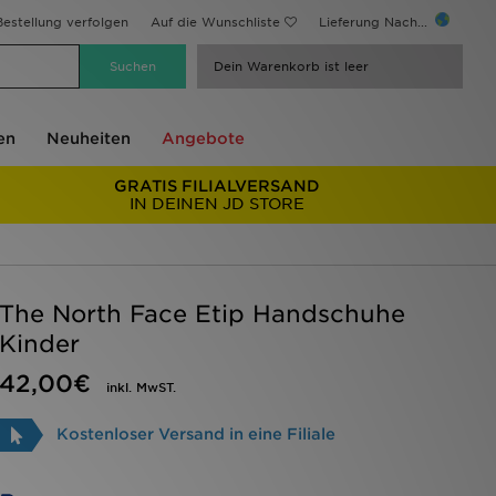
estellung verfolgen
Auf die Wunschliste
Lieferung Nach...
Dein Warenkorb ist leer
en
Neuheiten
Angebote
GRATIS FILIALVERSAND
IN DEINEN JD STORE
The North Face Etip Handschuhe
Kinder
42,00€
inkl. MwST.
Kostenloser Versand in eine Filiale