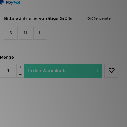
Bitte wähle eine vorrätige Größe
Größenberater
S
M
L
Menge
In den Warenkorb