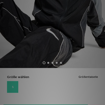
Filialfinder
Mein JD
Hilfe & Kontakt
Geschenkgutschein
Studenten
Blog
Größe wählen
Größentabelle
S