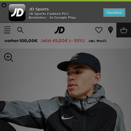
×
JD Sports
ANGEBOTE
Ansehen
JD Sports Fashion PLC
Kostenlos - In Google Play
Home
Herren
Herrenbekleidung
Jacken
Neuheiten
Nike Strike Woven Full Zip Hoodie
Herren
vorher
100,00€
Jetzt
45,00€
(- 55%)
inkl. MwST.
Damen
Kinder
Bestsellers
Marken
Fußball
Sport
Lade die APP