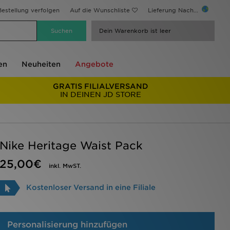
estellung verfolgen
Auf die Wunschliste
Lieferung Nach...
Dein Warenkorb ist leer
en
Neuheiten
Angebote
GRATIS FILIALVERSAND
IN DEINEN JD STORE
Nike Heritage Waist Pack
25,00€
inkl. MwST.
Kostenloser Versand in eine Filiale
Personalisierung hinzufügen