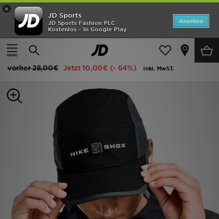
×
JD Sports
ANGEBOTE
Ansehen
JD Sports Fashion PLC
Kostenlos - In Google Play
Home
Frauen
Frauen Accessoires
Caps
Neuheiten
Nike Fly Shox Cap
Herren
vorher
28,00€
Jetzt
10,00€
(- 64%)
inkl. MwST.
Damen
Kinder
Bestsellers
Marken
Fußball
Sport
Lade die APP