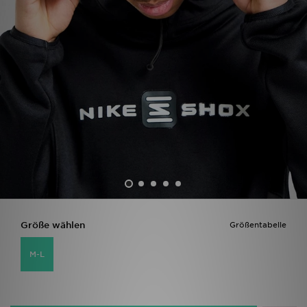
Filialfinder
Mein JD
Hilfe & Kontakt
Geschenkgutschein
Studenten
Blog
Größe wählen
Größentabelle
M-L