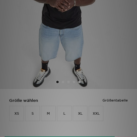
Filialfinder
Mein JD
Hilfe & Kontakt
Geschenkgutschein
Studenten
Blog
Größe wählen
Größentabelle
XS
S
M
L
XL
XXL