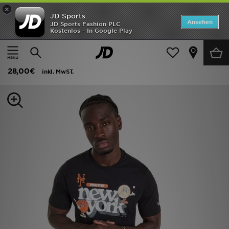
×
JD Sports
ANGEBOTE
Ansehen
JD Sports Fashion PLC
Kostenlos - In Google Play
Home
Herren
Herrenbekleidung
T-Shirts und Tanktops
Neuheiten
New Era MLB New York Mets Graphic T-Shirt
Herren
28,00€
inkl. MwST.
Damen
Kinder
Bestsellers
Marken
Fußball
Sport
Lade die APP