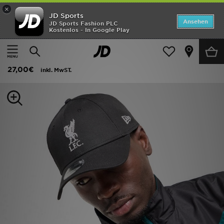
×
JD Sports
ANGEBOTE
Ansehen
JD Sports Fashion PLC
Kostenlos - In Google Play
Home
Frauen
Frauen Accessoires
Caps
Neuheiten
New Era Liverpool FC 9FORTY Cap
Herren
27,00€
inkl. MwST.
Damen
Kinder
Bestsellers
Marken
Fußball
Sport
Lade die APP