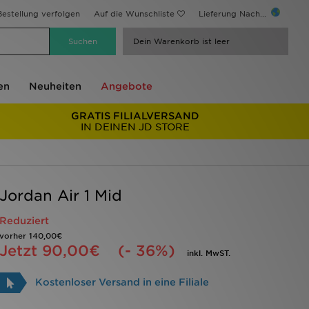
estellung verfolgen
Auf die Wunschliste
Lieferung Nach...
Dein Warenkorb ist leer
en
Neuheiten
Angebote
GRATIS FILIALVERSAND
IN DEINEN JD STORE
Jordan Air 1 Mid
Reduziert
vorher
140,00€
Jetzt
90,00€
(- 36%)
inkl. MwST.
Kostenloser Versand in eine Filiale