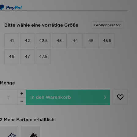
Bitte wähle eine vorrätige Größe
Größenberater
41
42
42.5
43
44
45
45.5
46
47
47.5
Menge
In den Warenkorb
2 Mehr Farben erhältlich