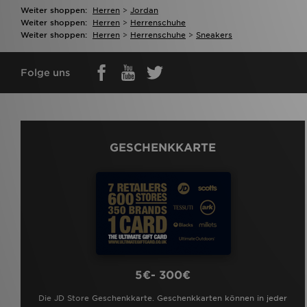
Weiter shoppen:
Herren
>
Jordan
Weiter shoppen:
Herren
>
Herrenschuhe
Weiter shoppen:
Herren
>
Herrenschuhe
>
Sneakers
Folge uns
GESCHENKKARTE
5€- 300€
Die JD Store Geschenkkarte. Geschenkkarten können in jeder