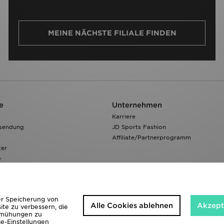
MEINE NÄCHSTE FILIALE FINDEN
e
Unternehmen
Karriere
ksendung
JD Sports Fashion
Affiliate/Partnerprogramm
ter
e
 Verfolgen
der Speicherung von
Alle Cookies ablehnen
Akzepti
ite zu verbessern, die
bemühungen zu
ie-Einstellungen