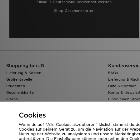
Filiale in Deutschland verwendet werden
Shop Geschenkkarten
Shopping bei JD
Kundenservic
Lieferung & Kosten
FAQs
Größentabelle
Lieferung & Rüc
Studenten
Hilfe & Kontakt
Geschenkkarte
Konto & Newslet
Klarna
Finde einen Stor
JD Sports App
Meine Bestellung
JD Blog
Cookies
Wenn du auf "Alle Cookies akzeptieren" klickst, stimmst du 
Cookies auf deinem Gerät zu, um die Navigation auf der Webs
Nutzung der Website zu analysieren und unsere Marketing
Corporate Website
www.jdplc.com
unterstützen. Die Einstellungen können jederzeit in den Cook