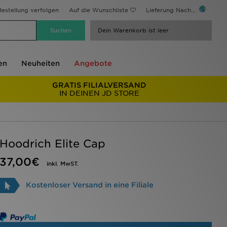
estellung verfolgen
Auf die Wunschliste
Lieferung Nach...
Dein Warenkorb ist leer
en
Neuheiten
Angebote
GRATIS FILIALVERSAND
IN DEINEN JD STORE
Hoodrich Elite Cap
37,00€
inkl. MwST.
Kostenloser Versand in eine Filiale