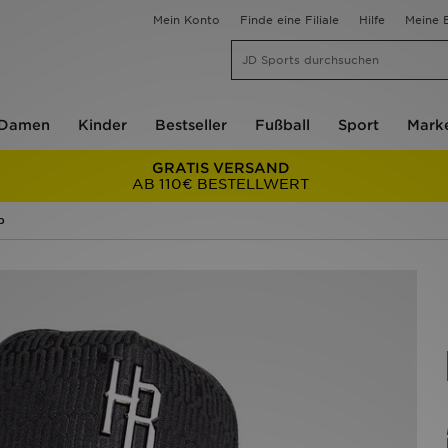
Mein Konto
Finde eine Filiale
Hilfe
Meine B
Damen
Kinder
Bestseller
Fußball
Sport
Mark
GRATIS VERSAND
AB 110€ BESTELLWERT
p