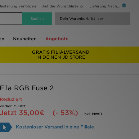
estellung verfolgen
Auf die Wunschliste
Lieferung Nach...
Dein Warenkorb ist leer
en
Neuheiten
Angebote
GRATIS FILIALVERSAND
IN DEINEN JD STORE
Fila RGB Fuse 2
Reduziert
vorher
75,00€
Jetzt
35,00€
(- 53%)
inkl. MwST.
Kostenloser Versand in eine Filiale