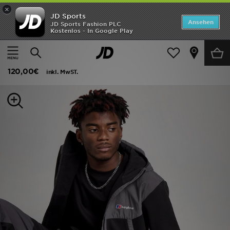
×
JD Sports
ANGEBOTE
Ansehen
JD Sports Fashion PLC
Kostenlos - In Google Play
Home
Herren
Herrenbekleidung
Jacken
Neuheiten
Berghaus Reacon 2.0 Jacke
Herren
120,00€
inkl. MwST.
Damen
Kinder
Bestsellers
Marken
Fußball
Sport
Lade die APP