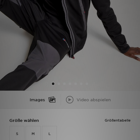
Filialfinder
Mein JD
Hilfe & Kontakt
Geschenkgutschein
Studenten
Blog
Images
Video abspielen
Größe wählen
Größentabelle
S
M
L