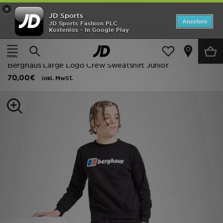
×
JD Sports
ANGEBOTE
Ansehen
JD Sports Fashion PLC
Kostenlos - In Google Play
Home
Kinder
Kleidung Jugendliche (8-15 Jahre)
Neuheiten
Trainingsanzüge
Herren
Berghaus Large Logo Crew Sweatshirt Junior
70,00€
inkl. MwST.
Damen
Kinder
Bestsellers
Marken
Fußball
Sport
Lade die APP