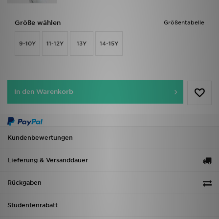
Größe wählen
Größentabelle
9-10Y
11-12Y
13Y
14-15Y
In den Warenkorb
Kundenbewertungen
Lieferung & Versanddauer
Rückgaben
Studentenrabatt