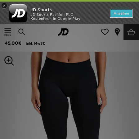
×
JD Sports
ANGEBOTE
Ansehen
JD Sports Fashion PLC
Kostenlos - In Google Play
Home
Frauen
Frauenkleidung
Fitness Leggings
Neuheiten
AYBL Enhance Seamless Leggings
Herren
45,00€
inkl. MwST.
Damen
Kinder
Bestsellers
Marken
Fußball
Sport
Lade die APP