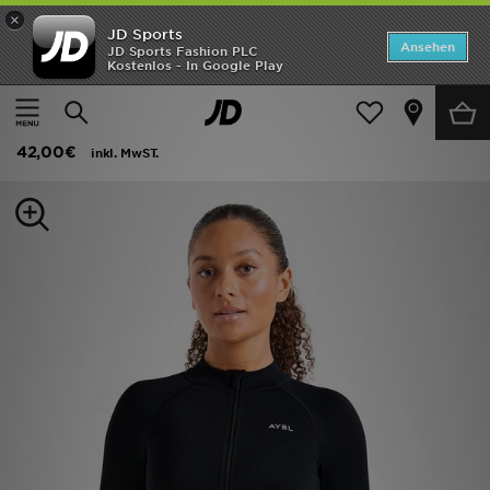
×
JD Sports
ANGEBOTE
Ansehen
JD Sports Fashion PLC
Kostenlos - In Google Play
Home
Frauen
Frauenkleidung
Fitness Tops
Neuheiten
AYBL Enhance Full Zip Seamless Top
Herren
42,00€
inkl. MwST.
Damen
Kinder
Bestsellers
Marken
Fußball
Sport
Lade die APP