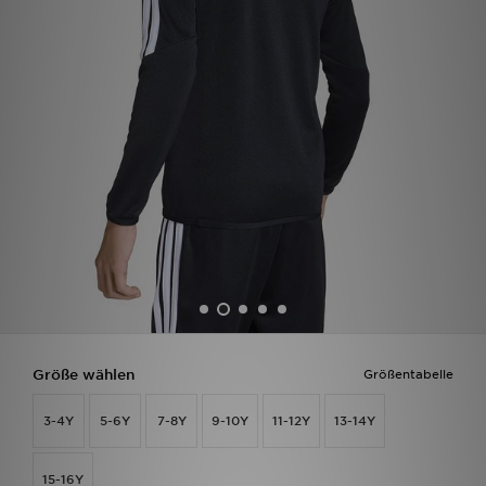
Filialfinder
Mein JD
Hilfe & Kontakt
Geschenkgutschein
Studenten
Blog
Größe wählen
Größentabelle
3-4Y
5-6Y
7-8Y
9-10Y
11-12Y
13-14Y
15-16Y