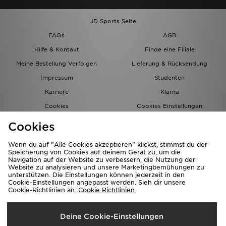
JD Sports Seite
FAQs
AGB
Hilfe & Kontakt
Finde eine Filiale
Meine Bestellung Verfolgen
Lieferung & Rücksendung
Impressum
Studenten
Karriere
Klarna
Cookies
Cookies Einstellungen
Datenschutz
Lade Die App
Cookies
Partnerprogramm
JD Blog
Wenn du auf "Alle Cookies akzeptieren" klickst, stimmst du der
Speicherung von Cookies auf deinem Gerät zu, um die
Navigation auf der Website zu verbessern, die Nutzung der
Website zu analysieren und unsere Marketingbemühungen zu
unterstützen. Die Einstellungen können jederzeit in den
Cookie-Einstellungen angepasst werden. Sieh dir unsere
Cookie-Richtlinien an.
Cookie Richtlinien
Lieferung Nach
Deine Cookie-Einstellungen
Deutschland