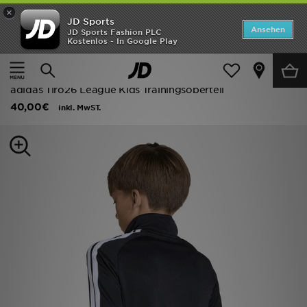
×
JD Sports
ANGEBOTE
Ansehen
JD Sports Fashion PLC
Kostenlos - In Google Play
Home
Kinder
Kleidung Jugendliche (8-15 Jahre)
Neuheiten
Trainingsanzüge
Herren
adidas Tiro26 League Kids Trainingsoberteil
40,00€
inkl. MwST.
Damen
Kinder
Bestsellers
Marken
Fußball
Sport
Lade die APP