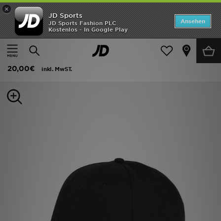
×
JD Sports
ANGEBOTE
Ansehen
JD Sports Fashion PLC
Kostenlos - In Google Play
Home
Herren
Herren Accessoires
Caps
Neuheiten
adidas Tiro Kappe
Herren
20,00€
inkl. MwST.
Damen
Kinder
Bestsellers
Marken
Fußball
Sport
Lade die APP