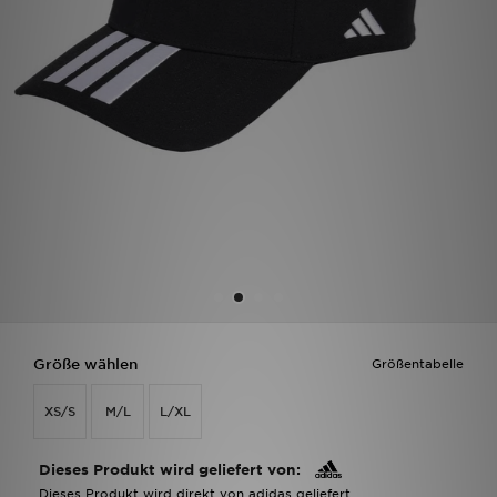
Filialfinder
Mein JD
Hilfe & Kontakt
Geschenkgutschein
Studenten
Blog
Größe wählen
Größentabelle
XS/S
M/L
L/XL
Dieses Produkt wird geliefert von:
Dieses Produkt wird direkt von adidas geliefert.