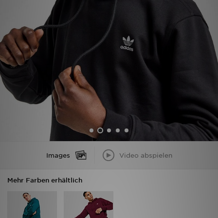
Filialfinder
Mein JD
Hilfe & Kontakt
Geschenkgutschein
Studenten
Blog
Images
Video abspielen
Mehr Farben erhältlich