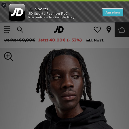
×
JD Sports
ANGEBOTE
Ansehen
JD Sports Fashion PLC
Kostenlos - In Google Play
Home
Herren
Herrenbekleidung
Kapuzenpullover
Neuheiten
adidas Originals Trefoil Essentials Hoodie
Herren
vorher
60,00€
Jetzt
40,00€
(- 33%)
inkl. MwST.
Damen
Kinder
Bestsellers
Marken
Fußball
Sport
Lade die APP