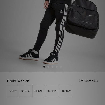
Filialfinder
Mein JD
Hilfe & Kontakt
Geschenkgutschein
Studenten
Blog
Größe wählen
Größentabelle
7-8Y
9-10Y
11-12Y
13-14Y
15-16Y