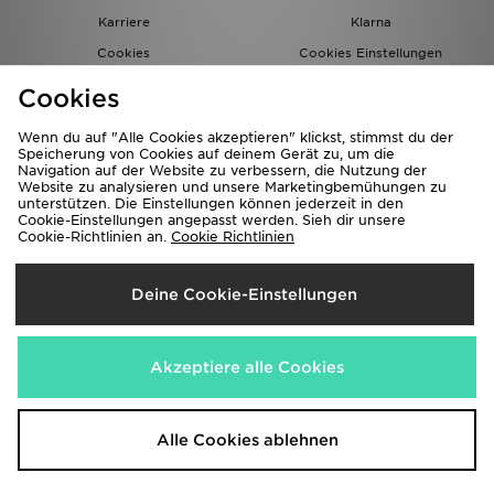
Karriere
Klarna
Cookies
Cookies Einstellungen
Datenschutz
Lade Die App
Cookies
Partnerprogramm
JD Blog
Wenn du auf "Alle Cookies akzeptieren" klickst, stimmst du der
Speicherung von Cookies auf deinem Gerät zu, um die
Navigation auf der Website zu verbessern, die Nutzung der
Website zu analysieren und unsere Marketingbemühungen zu
unterstützen. Die Einstellungen können jederzeit in den
Cookie-Einstellungen angepasst werden. Sieh dir unsere
Cookie-Richtlinien an.
Cookie Richtlinien
Lieferung Nach
Deine Cookie-Einstellungen
Deutschland
Wir akzeptieren folgende Zahlungsmethoden
Akzeptiere alle Cookies
Corporate Website
www.jdplc.com
Alle Cookies ablehnen
Copyright © 2026 JD Sports Alle Rechte vorbehalten