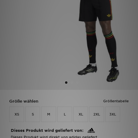
Filialfinder
Mein JD
Hilfe & Kontakt
Geschenkgutschein
Studenten
Blog
Größe wählen
Größentabelle
XS
S
M
L
XL
2XL
3XL
Dieses Produkt wird geliefert von:
Dieses Produkt wird direkt von adidas geliefert.