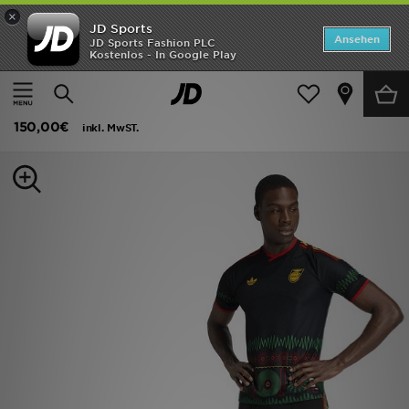
×
JD Sports
ANGEBOTE
Ansehen
JD Sports Fashion PLC
Kostenlos - In Google Play
Home
Herren
Herrenbekleidung
Fußballtrikots
Neuheiten
adidas Jamaika 26 X Bob Marley Authentic Auswärtstrikot
Herren
150,00€
inkl. MwST.
Damen
Kinder
Bestsellers
Marken
Fußball
Sport
Lade die APP