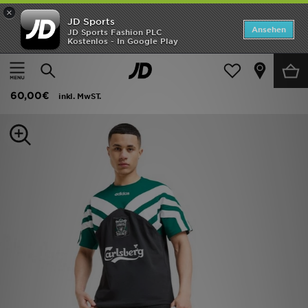
×
JD Sports
ANGEBOTE
Ansehen
JD Sports Fashion PLC
Kostenlos - In Google Play
Home
Herren
Herrenbekleidung
Replica
Neuheiten
adidas Fc Liverpool Trikot 95
Herren
60,00€
inkl. MwST.
Damen
Kinder
Bestsellers
Marken
Fußball
Sport
Lade die APP