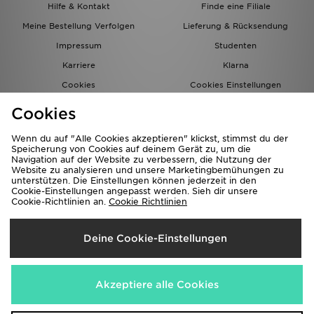
Hilfe & Kontakt
Finde eine Filiale
Meine Bestellung Verfolgen
Lieferung & Rücksendung
Impressum
Studenten
Karriere
Klarna
Cookies
Cookies Einstellungen
Datenschutz
Lade Die App
Cookies
Partnerprogramm
JD Blog
Wenn du auf "Alle Cookies akzeptieren" klickst, stimmst du der
Speicherung von Cookies auf deinem Gerät zu, um die
Navigation auf der Website zu verbessern, die Nutzung der
Website zu analysieren und unsere Marketingbemühungen zu
unterstützen. Die Einstellungen können jederzeit in den
Cookie-Einstellungen angepasst werden. Sieh dir unsere
Cookie-Richtlinien an.
Cookie Richtlinien
Lieferung Nach
Deine Cookie-Einstellungen
Deutschland
Wir akzeptieren folgende Zahlungsmethoden
Akzeptiere alle Cookies