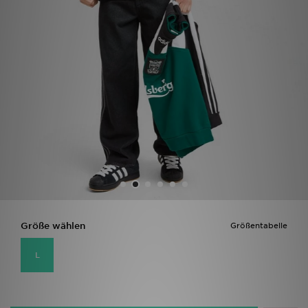
Filialfinder
Mein JD
Hilfe & Kontakt
Geschenkgutschein
Studenten
Blog
Größe wählen
Größentabelle
L