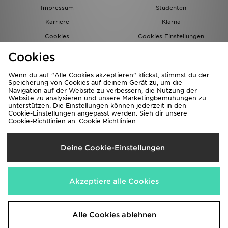
Impressum
Studenten
Karriere
Klarna
Cookies
Cookies Einstellungen
Datenschutz
Lade Die App
Cookies
Partnerprogramm
JD Blog
Wenn du auf "Alle Cookies akzeptieren" klickst, stimmst du der
Speicherung von Cookies auf deinem Gerät zu, um die
Navigation auf der Website zu verbessern, die Nutzung der
Website zu analysieren und unsere Marketingbemühungen zu
unterstützen. Die Einstellungen können jederzeit in den
Cookie-Einstellungen angepasst werden. Sieh dir unsere
Cookie-Richtlinien an.
Cookie Richtlinien
Lieferung Nach
Deine Cookie-Einstellungen
Deutschland
Wir akzeptieren folgende Zahlungsmethoden
Akzeptiere alle Cookies
Corporate Website
www.jdplc.com
Alle Cookies ablehnen
Copyright © 2026 JD Sports Alle Rechte vorbehalten