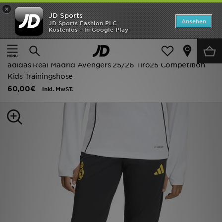
×
JD Sports
ANGEBOTE
Ansehen
JD Sports Fashion PLC
Kostenlos - In Google Play
Home
Kinder
Kleidung Jugendliche (8-15 Jahre)
Neuheiten
Fußballtrikots
Herren
adidas Real Madrid Avengers 25/26 Tiro25 Competition
Kids Trainingshose
Damen
60,00€
inkl. MwST.
Kinder
Bestsellers
Marken
Fußball
Sport
Lade die APP