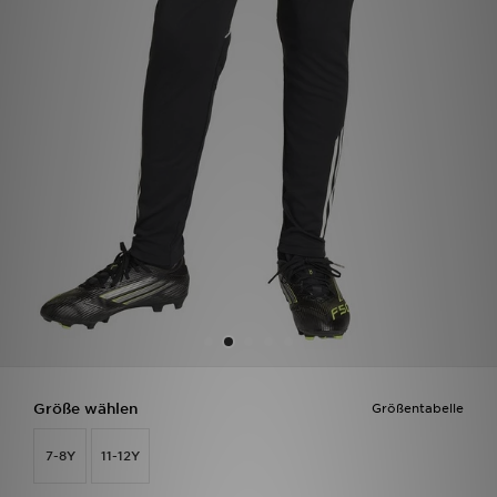
Filialfinder
Mein JD
Hilfe & Kontakt
Geschenkgutschein
Studenten
Blog
Größe wählen
Größentabelle
7-8Y
11-12Y