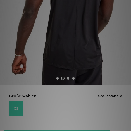
Filialfinder
Mein JD
Hilfe & Kontakt
Geschenkgutschein
Studenten
Blog
Größe wählen
Größentabelle
XS