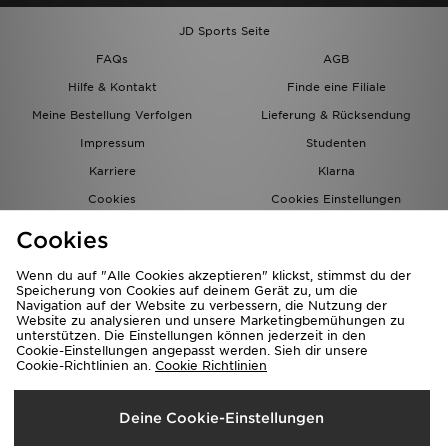
JD Sports Seite
FAQs
AGB
Hilfe & Kontakt
Finde eine Filiale
Meine Bestellung Verfolgen
Lieferung & Rücksendung
Impressum
Studenten
Karriere
Klarna
Cookies
Cookies Einstellungen
Datenschutz
Lade Die App
Cookies
Partnerprogramm
JD Blog
Wenn du auf "Alle Cookies akzeptieren" klickst, stimmst du der
Speicherung von Cookies auf deinem Gerät zu, um die
Navigation auf der Website zu verbessern, die Nutzung der
Website zu analysieren und unsere Marketingbemühungen zu
unterstützen. Die Einstellungen können jederzeit in den
Cookie-Einstellungen angepasst werden. Sieh dir unsere
Cookie-Richtlinien an.
Cookie Richtlinien
Lieferung Nach
Deine Cookie-Einstellungen
Deutschland