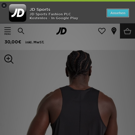
×
JD Sports
ANGEBOTE
Ansehen
JD Sports Fashion PLC
Kostenlos - In Google Play
Home
Herren
Herrenbekleidung
T-Shirts und Tanktops
Neuheiten
adidas Adi365 Climacool Lauftanktop
Herren
30,00€
inkl. MwST.
Damen
Kinder
Bestsellers
Marken
Fußball
Sport
Lade die APP