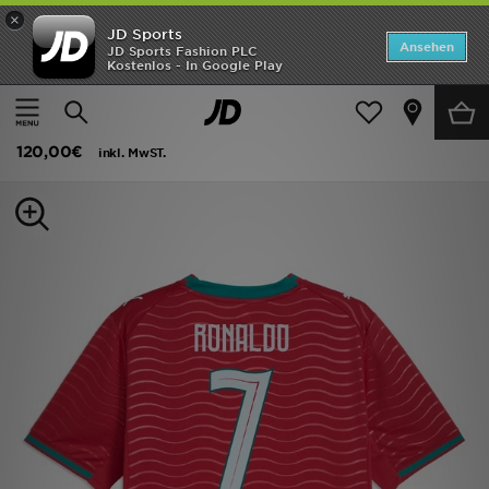
×
JD Sports
ANGEBOTE
Ansehen
JD Sports Fashion PLC
Kostenlos - In Google Play
Home
Herren
Herrenbekleidung
Replica
Neuheiten
PUMA Portugal 2026 Ronaldo #7 Heim Shirt
Herren
120,00€
inkl. MwST.
Damen
Kinder
Bestsellers
Marken
Fußball
Sport
Lade die APP