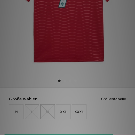
Filialfinder
Mein JD
Hilfe & Kontakt
Geschenkgutschein
Studenten
Blog
Größe wählen
Größentabelle
M
L
XL
XXL
XXXL