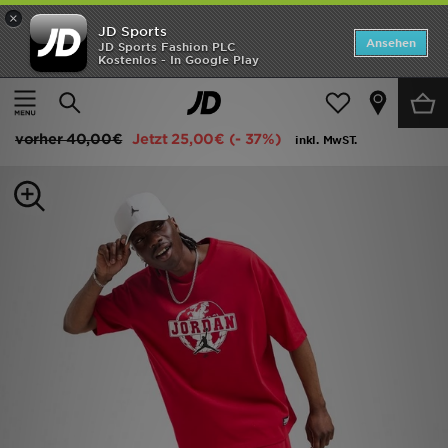
×
JD Sports
ANGEBOTE
Ansehen
JD Sports Fashion PLC
Kostenlos - In Google Play
Home
Herren
Herrenbekleidung
T-Shirts und Tanktops
Neuheiten
Jordan Globe T-Shirt
Herren
vorher
40,00€
Jetzt
25,00€
(- 37%)
inkl. MwST.
Damen
Kinder
Bestsellers
Marken
Fußball
Sport
Lade die APP