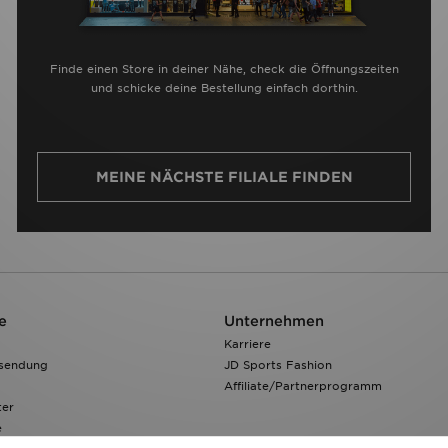
Finde einen Store in deiner Nähe, check die Öffnungszeiten
und schicke deine Bestellung einfach dorthin.
MEINE NÄCHSTE FILIALE FINDEN
e
Unternehmen
Karriere
ksendung
JD Sports Fashion
Affiliate/Partnerprogramm
ter
e