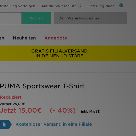
estellung verfolgen
Auf die Wunschliste
Lieferung Nach...
Dein Warenkorb ist leer
en
Neuheiten
Angebote
GRATIS FILIALVERSAND
IN DEINEN JD STORE
PUMA Sportswear T-Shirt
Reduziert
vorher
25,00€
Jetzt
15,00€
(- 40%)
inkl. MwST.
Kostenloser Versand in eine Filiale