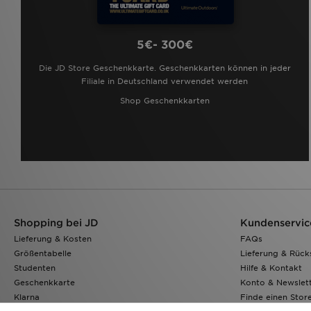
5€- 300€
Die JD Store Geschenkkarte. Geschenkkarten können in jeder
Filiale in Deutschland verwendet werden
Shop Geschenkkarten
Shopping bei JD
Kundenservic
Lieferung & Kosten
FAQs
Größentabelle
Lieferung & Rüc
Studenten
Hilfe & Kontakt
Geschenkkarte
Konto & Newslet
Klarna
Finde einen Stor