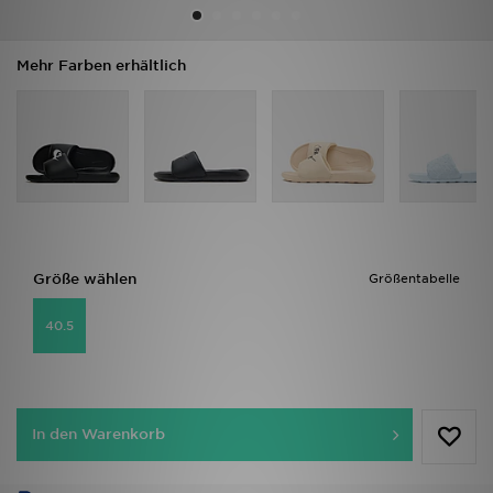
Filialfinder
Mehr Farben erhältlich
Mein JD
Hilfe & Kontakt
Geschenkgutschein
Studenten
Größe wählen
Größentabelle
Blog
40.5
In den Warenkorb