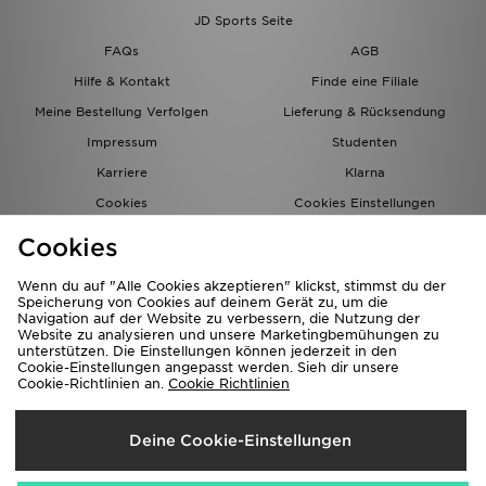
JD Sports Seite
FAQs
AGB
Hilfe & Kontakt
Finde eine Filiale
Meine Bestellung Verfolgen
Lieferung & Rücksendung
Impressum
Studenten
Karriere
Klarna
Cookies
Cookies Einstellungen
Datenschutz
Lade Die App
Cookies
Partnerprogramm
JD Blog
Wenn du auf "Alle Cookies akzeptieren" klickst, stimmst du der
Speicherung von Cookies auf deinem Gerät zu, um die
Navigation auf der Website zu verbessern, die Nutzung der
Website zu analysieren und unsere Marketingbemühungen zu
unterstützen. Die Einstellungen können jederzeit in den
Cookie-Einstellungen angepasst werden. Sieh dir unsere
Cookie-Richtlinien an.
Cookie Richtlinien
Lieferung Nach
Deine Cookie-Einstellungen
Deutschland