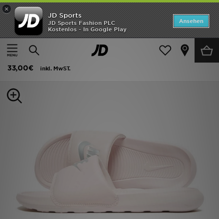
×
JD Sports
ANGEBOTE
Ansehen
JD Sports Fashion PLC
Kostenlos - In Google Play
Home
Frauen
Frauenschuhe
Neuheiten
Nike Victori One Slipper Damen
Herren
33,00€
inkl. MwST.
Damen
Kinder
Bestsellers
Marken
Fußball
Sport
Lade die APP