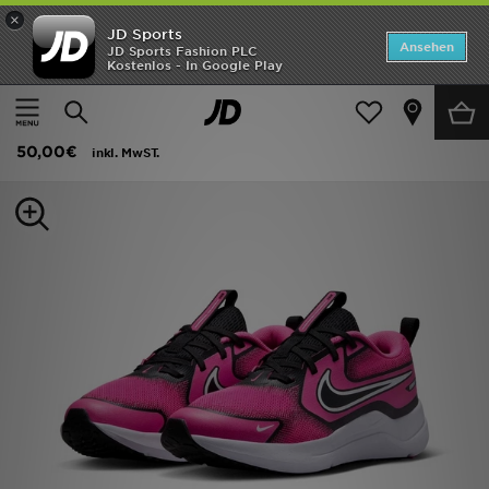
×
JD Sports
ANGEBOTE
Ansehen
JD Sports Fashion PLC
Kostenlos - In Google Play
Home
Kinder
Schuhe Jugendliche (Gr. 36-38.5)
Laufschuhe
Neuheiten
Nike Cosmic Runner Junior
Herren
50,00€
inkl. MwST.
Damen
Kinder
Bestsellers
Marken
Fußball
Sport
Lade die APP