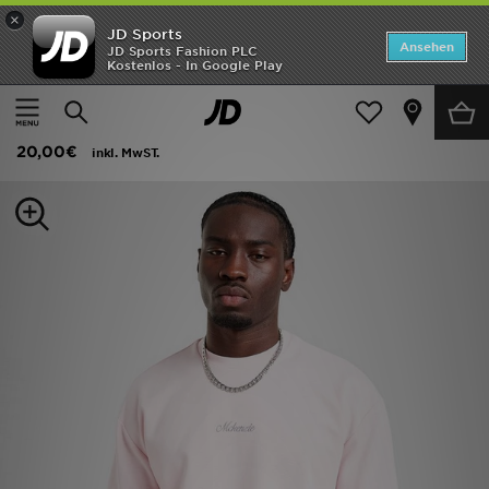
×
JD Sports
ANGEBOTE
Ansehen
JD Sports Fashion PLC
Kostenlos - In Google Play
Home
Herren
Herrenbekleidung
T-Shirts und Tanktops
Neuheiten
McKenzie Pismo T-Shirt
Herren
20,00€
inkl. MwST.
Damen
Kinder
Bestsellers
Marken
Fußball
Sport
Lade die APP