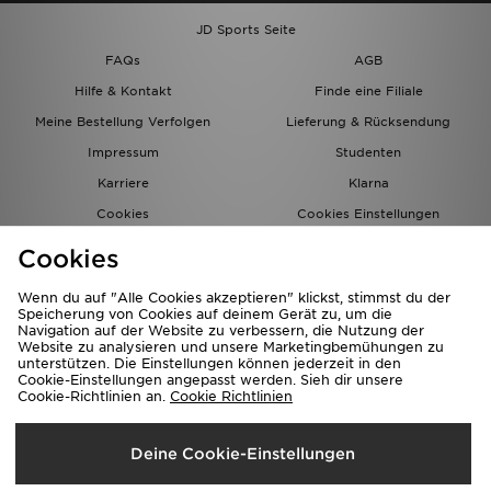
JD Sports Seite
FAQs
AGB
Hilfe & Kontakt
Finde eine Filiale
Meine Bestellung Verfolgen
Lieferung & Rücksendung
Impressum
Studenten
Karriere
Klarna
Cookies
Cookies Einstellungen
Datenschutz
Lade Die App
Cookies
Partnerprogramm
JD Blog
Wenn du auf "Alle Cookies akzeptieren" klickst, stimmst du der
Speicherung von Cookies auf deinem Gerät zu, um die
Navigation auf der Website zu verbessern, die Nutzung der
Website zu analysieren und unsere Marketingbemühungen zu
unterstützen. Die Einstellungen können jederzeit in den
Cookie-Einstellungen angepasst werden. Sieh dir unsere
Cookie-Richtlinien an.
Cookie Richtlinien
Lieferung Nach
Deine Cookie-Einstellungen
Deutschland