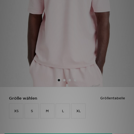
Filialfinder
Mein JD
Hilfe & Kontakt
Geschenkgutschein
Studenten
Blog
Größe wählen
Größentabelle
XS
S
M
L
XL