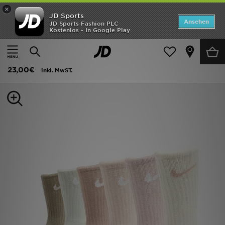
×
JD Sports
ANGEBOTE
Ansehen
JD Sports Fashion PLC
Kostenlos - In Google Play
Home
Kinder
Kinder Accessoires
Socken
Neuheiten
Nike 6er-Pack Crew Socken Kleinkinder
Herren
23,00€
inkl. MwST.
Damen
Kinder
Bestsellers
Marken
Fußball
Sport
Lade die APP