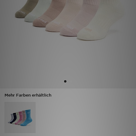
Filialfinder
Mein JD
Hilfe & Kontakt
Geschenkgutschein
Studenten
Blog
Mehr Farben erhältlich