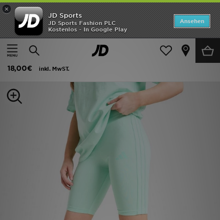
×
JD Sports
ANGEBOTE
Ansehen
JD Sports Fashion PLC
Kostenlos - In Google Play
Home
Kinder
Kleidung Jugendliche (8-15 Jahre)
Shorts
Neuheiten
adidas Girls' Badge of Sport Oversized Shorts Junior
Herren
18,00€
inkl. MwST.
Damen
Kinder
Bestsellers
Marken
Fußball
Sport
Lade die APP