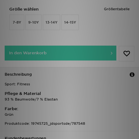
Größe wählen
Größentabelle
7-8Y
9-10Y
13-14Y
14-15Y
In den Warenkorb
Beschreibung
Sport: Fitness
Pflege & Material
93 % Baumwolle/7 % Elastan
Farbe:
Grün
Produktcode: 19745725_jdsportsde/787548
Kundenbewertungen