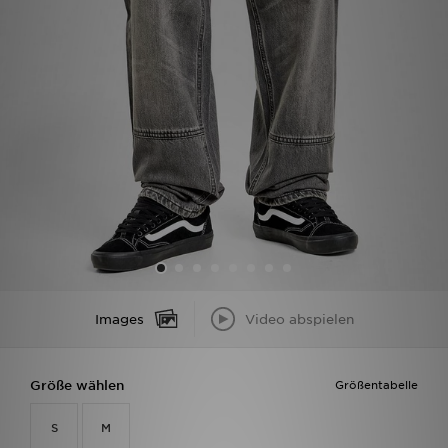
Filialfinder
Mein JD
Hilfe & Kontakt
Geschenkgutschein
Studenten
Blog
Images
Video abspielen
Größe wählen
Größentabelle
S
M