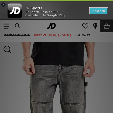
×
JD Sports
ANGEBOTE
Ansehen
JD Sports Fashion PLC
Kostenlos - In Google Play
Home
Herren
Herrenbekleidung
Jeans
Neuheiten
Unlike Humans Rocco Jeans
Herren
vorher
45,00€
Jetzt
20,00€
(- 56%)
inkl. MwST.
Damen
Kinder
Bestsellers
Marken
Fußball
Sport
Lade die APP