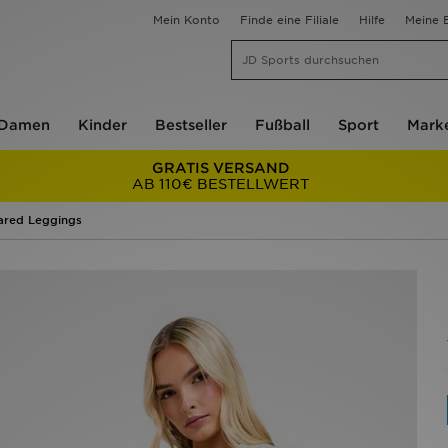
Mein Konto
Finde eine Filiale
Hilfe
Meine B
Damen
Kinder
Bestseller
Fußball
Sport
Mark
GRATIS VERSAND
AB 110€ BESTELLWERT
lared Leggings