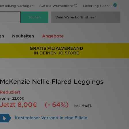
estellung verfolgen
Auf die Wunschliste
Lieferung Nach...
Dein Warenkorb ist leer
en
Neuheiten
Angebote
GRATIS FILIALVERSAND
IN DEINEN JD STORE
McKenzie Nellie Flared Leggings
Reduziert
vorher
22,00€
Jetzt
8,00€
(- 64%)
inkl. MwST.
Kostenloser Versand in eine Filiale